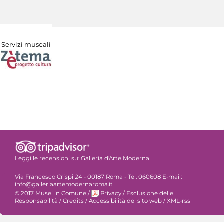
Servizi museali
Leggi le recensioni su:
Galleria d'Arte Moderna
Via Francesco Crispi 24 - 00187 Roma - Tel. 060608 E-mail:
info@galleriaartemodernaroma.it
© 2017 Musei in Comune
/
Privacy
/
Esclusione delle
Responsabilità
/
Credits
/
Accessibilità del sito web
/
XML-rss