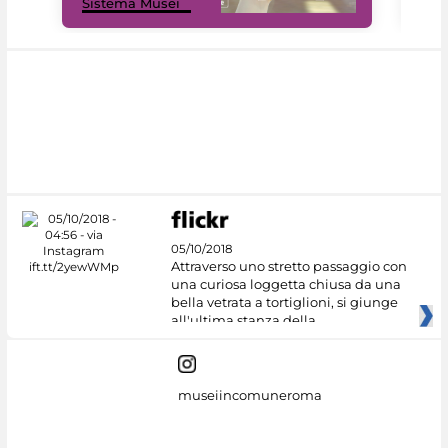
Sistema Musei
net
05/10/2018
Attraverso uno stretto passaggio con
una curiosa loggetta chiusa da una
bella vetrata a tortiglioni, si giunge
all'ultima stanza della
museiincomuneroma