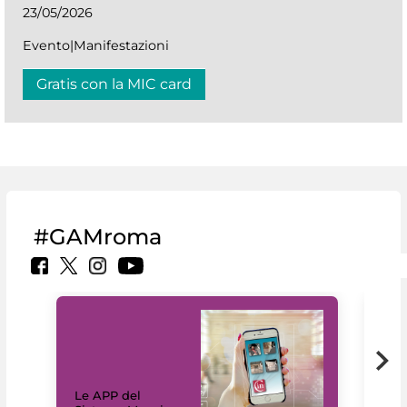
23/05/2026
Evento|Manifestazioni
Gratis con la MIC card
#GAMroma
Il 
Le APP del
Mus