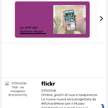
Il 
Le APP del
Mus
Sistema Musei
net
07/10/2018
Ombre, giochi di luce e trasparenze.
La nuova nuova teca progettata da
#RichardMeier per il Museo
dell'#AraPacis è modulata sul