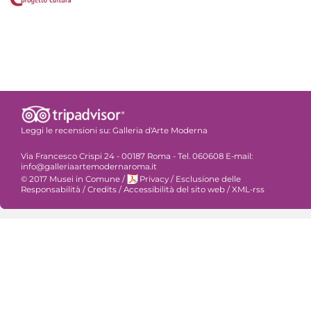
Leggi le recensioni su:
Galleria d'Arte Moderna
Via Francesco Crispi 24 - 00187 Roma - Tel. 060608 E-mail:
info@galleriaartemodernaroma.it
© 2017 Musei in Comune
/
Privacy
/
Esclusione delle
Responsabilità
/
Credits
/
Accessibilità del sito web
/
XML-rss