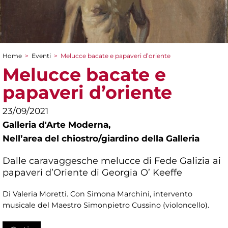
Home
>
Eventi
>
Melucce bacate e papaveri d’oriente
Tu sei qui
Melucce bacate e
papaveri d’oriente
23/09/2021
Galleria d'Arte Moderna,
Nellʼarea del chiostro/giardino della Galleria
Dalle caravaggesche melucce di Fede Galizia ai
papaveri d’Oriente di Georgia O’ Keeffe
Di Valeria Moretti. Con Simona Marchini, intervento
musicale del Maestro Simonpietro Cussino (violoncello).