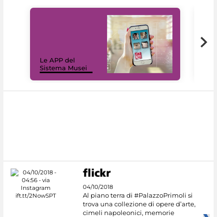
Il 
Le APP del
Mus
Sistema Musei
net
04/10/2018
Al piano terra di #PalazzoPrimoli si
trova una collezione di opere d’arte,
cimeli napoleonici, memorie