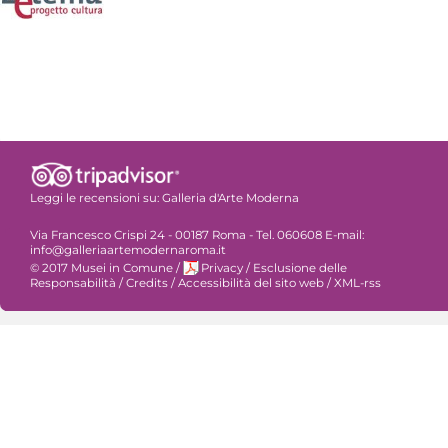
Leggi le recensioni su:
Galleria d'Arte Moderna
Via Francesco Crispi 24 - 00187 Roma - Tel. 060608 E-mail:
info@galleriaartemodernaroma.it
© 2017 Musei in Comune
/
Privacy
/
Esclusione delle
Responsabilità
/
Credits
/
Accessibilità del sito web
/
XML-rss