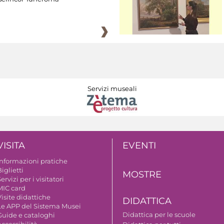
Servizi museali
VISITA
EVENTI
Informazioni pratiche
iglietti
MOSTRE
ervizi per i visitatori
MIC card
isite didattiche
DIDATTICA
Le APP del Sistema Musei
Didattica per le scuole
Guide e cataloghi
ccessibilità