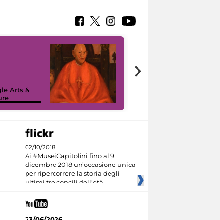
7 nuovi in-
painting tour
sulla piattaforma
le Arts &
Google Arts &
ure
Culture
02/10/2018
Ai #MuseiCapitolini fino al 9
dicembre 2018 un’occasione unica
per ripercorrere la storia degli
ultimi tre concili dell’età
23/06/2026