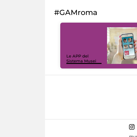
#GAMroma
Le APP del
Sistema Musei
mus