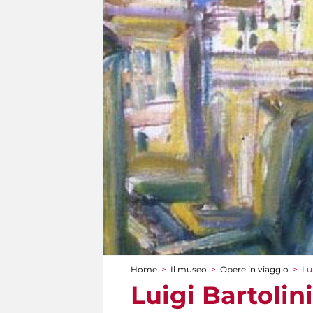
Home
>
Il museo
>
Opere in viaggio
>
Lu
Tu sei qui
Luigi Bartolini