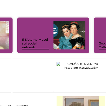
Il Sistema Musei
sui social
Goog
network
Cult
eiincomuneroma