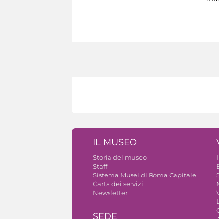
IL MUSEO
Storia del museo
Staff
B
Sistema Musei di Roma Capitale
S
Carta dei servizi
Newsletter
V
SEDE
A