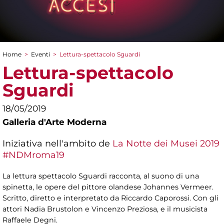
Home
>
Eventi
>
Lettura-spettacolo Sguardi
Tu sei qui
Lettura-spettacolo
Sguardi
18/05/2019
Galleria d'Arte Moderna
Iniziativa nell'ambito de
La Notte dei Musei 2019
#NDMroma19
La lettura spettacolo Sguardi racconta, al suono di una
spinetta, le opere del pittore olandese Johannes Vermeer.
Scritto, diretto e interpretato da Riccardo Caporossi. Con gli
attori Nadia Brustolon e Vincenzo Preziosa, e il musicista
Raffaele Degni.