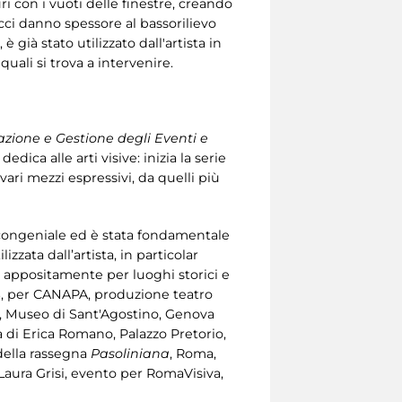
i con i vuoti delle finestre, creando
cci danno spessore al bassorilievo
 già stato utilizzato dall'artista in
 quali si trova a intervenire.
zione e Gestione degli Eventi e
edica alle arti visive: inizia la serie
ari mezzi espressivi, da quelli più
 è congeniale ed è stata fondamentale
zzata dall’artista, in particolar
ate appositamente per luoghi storici e
AS, per CANAPA, produzione teatro
SI, Museo di Sant'Agostino, Genova
 di Erica Romano, Palazzo Pretorio,
della rassegna
Pasoliniana
, Roma,
Laura Grisi, evento per RomaVisiva,