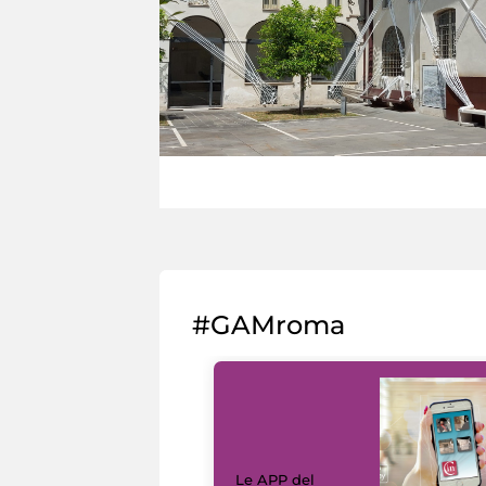
#GAMroma
Le APP del