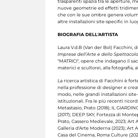
trasparenti spazia tra le aperture, m
nuove geometrie ed effetti tridimens
che con le sue ombre genera volume pla
altre installazioni site-specific in lu
BIOGRAFIA DELL'ARTISTA
Laura V.d.B (Van der Bol) Facchini, d
Imprese dell’Arte e dello Spettacol
"MATRICI", opere che indagano il sacr
materici e scultorei, alla fotografia,
La ricerca artistica di Facchini è f
nella professione di designer e creati
modo, nelle grandi installazioni site-
istituzionali. Fra le più recenti r
Metastasio, Prato (2018); IL GIARDIN
(2017); DEEP SKY, Fortezza di Montep
Prato, Cassero Medievale, 2023; Ar
Galleria d'Arte Moderna (2023); Art 
Casa del Cinema, Roma Culture (2021