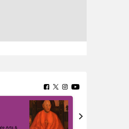
7 nuovi in-
painting tour
sulla piattaforma
le Arts &
Google Arts &