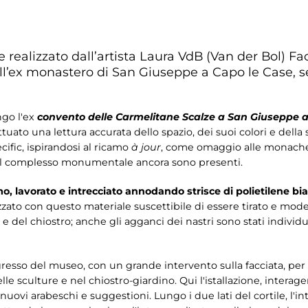
e realizzato dall’artista Laura VdB (Van der Bol) Fac
x monastero di San Giuseppe a Capo le Case, sede
ngo l'ex
convento delle Carmelitane Scalze a San Giuseppe a
ttuato una lettura accurata dello spazio, dei suoi colori e dell
ecific, ispirandosi al ricamo
à jour
, come omaggio alle monache
el complesso monumentale ancora sono presenti.
mo, lavorato e intrecciato annodando strisce di polietilene bi
izzato con questo materiale suscettibile di essere tirato e mod
a e del chiostro; anche gli agganci dei nastri sono stati individu
'ingresso del museo, con un grande intervento sulla facciata, 
elle sculture e nel chiostro-giardino. Qui l'istallazione, intera
nuovi arabeschi e suggestioni. Lungo i due lati del cortile, l'in