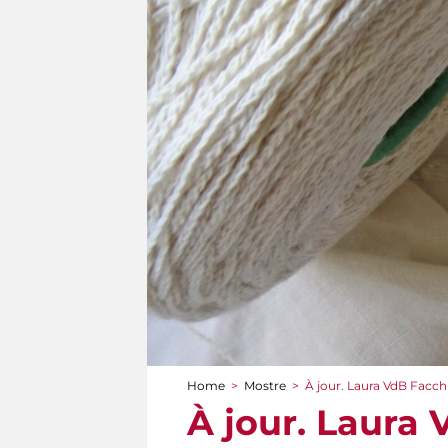
Home
>
Mostre
>
À jour. Laura VdB Facch
Tu sei qui
À jour. Laura 