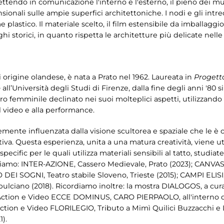
ettendo in comunicazione l'interno e l'esterno, il pieno dei mur
ionali sulle ampie superfici architettoniche. I nodi e gli intre
stico. Il materiale scelto, il film estensibile da imballaggio, è
oghi storici, in quanto rispetta le architetture più delicate nelle
i origine olandese, è nata a Prato nel 1962. Laureata in
Progetta
o
all’Università degli Studi di Firenze, dalla fine degli anni '80 si d
o femminile declinato nei suoi molteplici aspetti, utilizzando v
 al video e alla performance.
ortemente influenzata dalla visione scultorea e spaziale che le
va. Questa esperienza, unita a una matura creatività, viene utili
specific per le quali utilizza materiali sensibili al tatto, studi
icordiamo: INTER-AZIONE, Cassero Medievale, Prato (2023); CANV
O DEI SOGNI, Teatro stabile Sloveno, Trieste (2015); CAMPI ELI
ulciano (2018). Ricordiamo inoltre: la mostra DIALOGOS, a cura
t Action e Video ECCE DOMINUS, CARO PIERPAOLO, all'interno 
Action e Video FLORILEGIO, Tributo a Mimì Quilici Buzzacchi e 
).