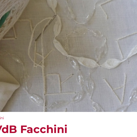
ini
VdB Facchini