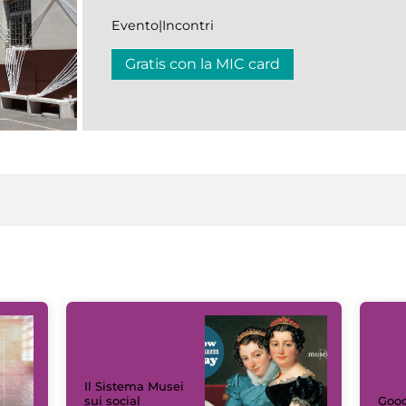
Evento|Incontri
Gratis con la MIC card
Il Sistema Musei
sui social
Goog