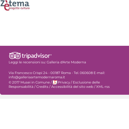
Leggi le recensioni su:
Galleria d'Arte Moderna
Via Francesco Crispi 24 - 00187 Roma - Tel. 060608 E-mail:
info@galleriaartemodernaroma.it
© 2017 Musei in Comune
/
Privacy
/
Esclusione delle
Responsabilità
/
Credits
/
Accessibilità del sito web
/
XML-rss