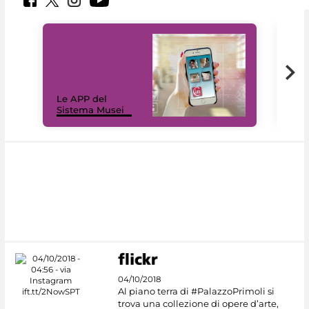
Il 
Le APP del
Mus
Sistema Musei
net
04/10/2018
Al piano terra di #PalazzoPrimoli si
trova una collezione di opere d’arte,