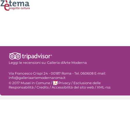
Leggi le recensioni su:
Galleria d'Arte Moderna
Via Francesco Crispi 24 - 00187 Roma - Tel. 060608 E-mail:
info@galleriaartemodernaroma.it
© 2017 Musei in Comune
/
Privacy
/
Esclusione delle
Responsabilità
/
Credits
/
Accessibilità del sito web
/
XML-rss