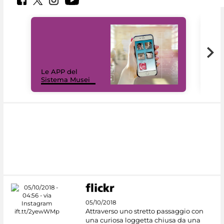
Il 
Le APP del
Mus
Sistema Musei
net
05/10/2018
Attraverso uno stretto passaggio con
una curiosa loggetta chiusa da una