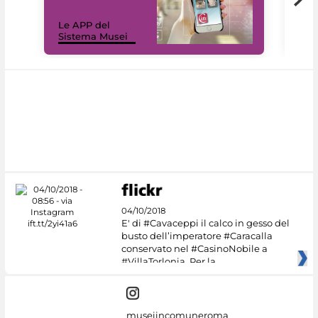
Il 
Le APP del
Mus
Sistema Musei
net
04/10/2018
E' di #Cavaceppi il calco in gesso del
busto dell’imperatore #Caracalla
conservato nel #CasinoNobile a
#VillaTorlonia. Per la
museiincomuneroma