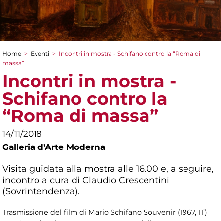
Home
>
Eventi
>
Incontri in mostra - Schifano contro la “Roma di
Tu sei qui
massa”
Incontri in mostra -
Schifano contro la
“Roma di massa”
14/11/2018
Galleria d'Arte Moderna
Visita guidata alla mostra alle 16.00 e, a seguire,
incontro a cura di Claudio Crescentini
(Sovrintendenza).
Trasmissione del film di Mario Schifano Souvenir (1967, 11’)