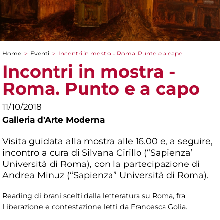
Home
>
Eventi
>
Incontri in mostra - Roma. Punto e a capo
Tu sei qui
Incontri in mostra -
Roma. Punto e a capo
11/10/2018
Galleria d'Arte Moderna
Visita guidata alla mostra alle 16.00 e, a seguire,
incontro a cura di Silvana Cirillo (“Sapienza”
Università di Roma), con la partecipazione di
Andrea Minuz (“Sapienza” Università di Roma).
Reading di brani scelti dalla letteratura su Roma, fra
Liberazione e contestazione letti da Francesca Golia.