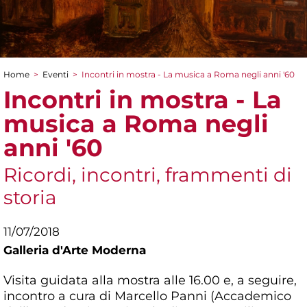
Home
>
Eventi
>
Incontri in mostra - La musica a Roma negli anni '60
Tu sei qui
Incontri in mostra - La
musica a Roma negli
anni '60
Ricordi, incontri, frammenti di
storia
11/07/2018
Galleria d'Arte Moderna
Visita guidata alla mostra alle 16.00 e, a seguire,
incontro a cura di Marcello Panni (Accademico