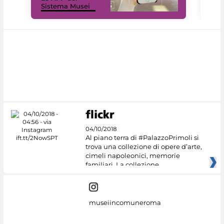
Sistema Musei
net
04/10/2018
Al piano terra di #PalazzoPrimoli si
trova una collezione di opere d’arte,
cimeli napoleonici, memorie
familiari. La collezione
museiincomuneroma