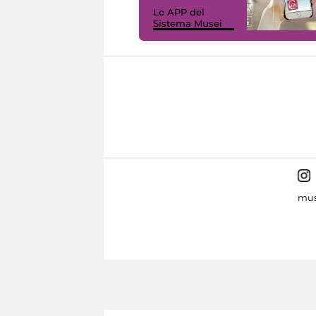
Le APP del
Sistema Musei
mus