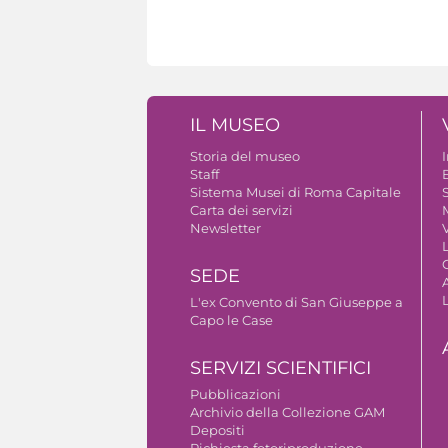
IL MUSEO
Storia del museo
Staff
B
Sistema Musei di Roma Capitale
S
Carta dei servizi
Newsletter
V
SEDE
A
L'ex Convento di San Giuseppe a
Capo le Case
SERVIZI SCIENTIFICI
Pubblicazioni
Archivio della Collezione GAM
Depositi
Richiesta fotoriproduzione