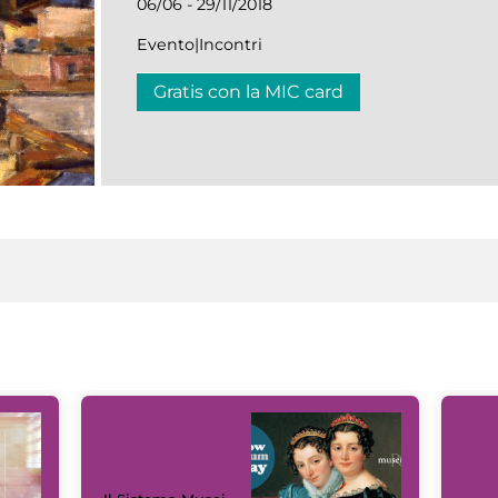
06/06 - 29/11/2018
Evento|Incontri
Gratis con la MIC card