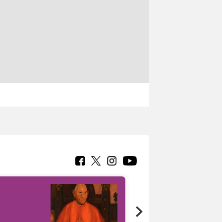
7 nuovi in-
painting tour