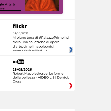
sulla piattaforma
le Arts &
Google Arts &
ure
Culture
04/10/2018
Al piano terra di #PalazzoPrimoli si
trova una collezione di opere
d’arte, cimeli napoleonici,
memorie familiari. La
28/05/2026
Robert Mapplethorpe. Le forme
della bellezza - VIDEO LIS | Derrick
Cross