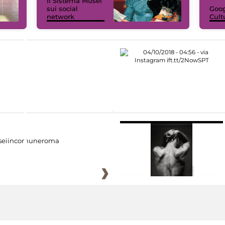
Il Sistema Musei
sui social
Goog
network
Cult
eiincomuneroma