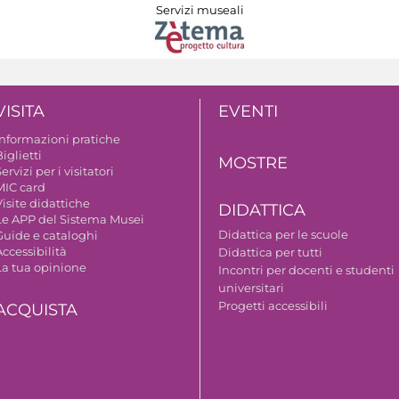
Servizi museali
VISITA
EVENTI
Informazioni pratiche
iglietti
MOSTRE
ervizi per i visitatori
MIC card
isite didattiche
DIDATTICA
Le APP del Sistema Musei
Didattica per le scuole
Guide e cataloghi
ccessibilità
Didattica per tutti
La tua opinione
Incontri per docenti e studenti
universitari
Progetti accessibili
ACQUISTA