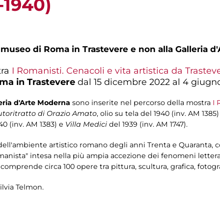
-1940)
l museo di Roma in Trastevere e non alla Galleria 
tra
I Romanisti. Cenacoli e vita artistica da Trastev
ma in Trastevere
dal 15 dicembre 2022 al 4 giugn
eria d'Arte Moderna
sono inserite nel percorso della mostra
I 
utoritratto di Orazio Amato
, olio su tela del 1940 (inv. AM 13
40 (inv. AM 1383) e
Villa Medici
del 1939 (inv. AM 1747).
dell'ambiente artistico romano degli anni Trenta e Quaranta, con i
nista" intesa nella più ampia accezione dei fenomeni letterari, 
 e comprende circa 100 opere tra pittura, scultura, grafica, foto
ilvia Telmon.