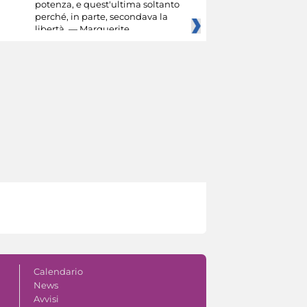
potenza, e quest'ultima soltanto
perché, in parte, secondava la
libertà. — Marguerite
Calendario
News
Avvisi