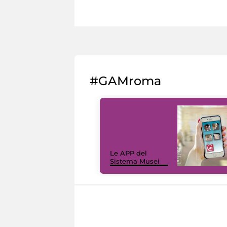
#GAMroma
Le APP del
Sistema Musei