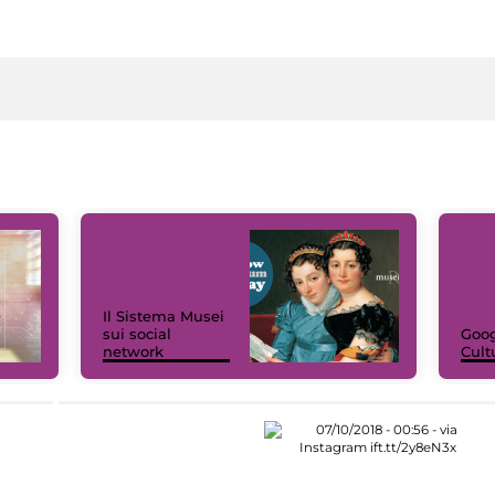
Il Sistema Musei
sui social
Goog
network
Cult