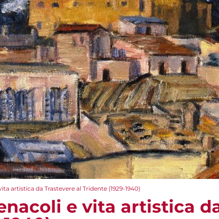
ita artistica da Trastevere al Tridente (1929-1940)
enacoli e vita artistica d