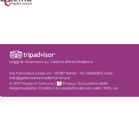
Leggi le recensioni su:
Galleria d'Arte Moderna
Via Francesco Crispi 24 - 00187 Roma - Tel. 060608 E-mail:
info@galleriaartemodernaroma.it
© 2017 Musei in Comune
/
Privacy
/
Esclusione delle
Responsabilità
/
Credits
/
Accessibilità del sito web
/
XML-rss