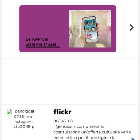
Il 
Le APP del
Mus
Sistema Musei
net
06/10/2018
I @museiincomuneroma
costituiscono un’offerta culturale varia
ed eclettica per il prestigio e la