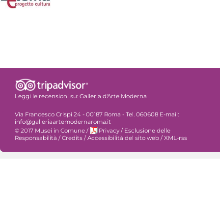
Leggi le recensioni su:
Galleria d'Arte Moderna
Via Francesco Crispi 24 - 00187 Roma - Tel. 060608 E-mail:
info@galleriaartemodernaroma.it
© 2017 Musei in Comune
/
Privacy
/
Esclusione delle
Responsabilità
/
Credits
/
Accessibilità del sito web
/
XML-rss