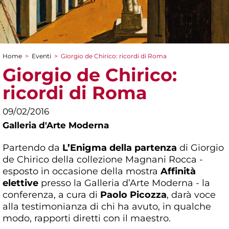
Home
>
Eventi
>
Giorgio de Chirico: ricordi di Roma
Tu sei qui
Giorgio de Chirico:
ricordi di Roma
09/02/2016
Galleria d'Arte Moderna
Partendo da
L’Enigma della partenza
di Giorgio
de Chirico della collezione Magnani Rocca -
esposto in occasione della mostra
Affinità
elettive
presso la Galleria d’Arte Moderna - la
conferenza, a cura di
Paolo Picozza
, darà voce
alla testimonianza di chi ha avuto, in qualche
modo, rapporti diretti con il maestro.