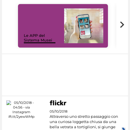
Il 
Le APP del
Mus
Sistema Musei
net
05/10/2018
Attraverso uno stretto passaggio con
una curiosa loggetta chiusa da una
bella vetrata a tortiglioni, si giunge