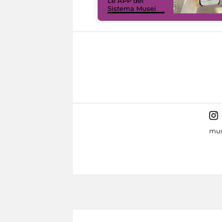
Le APP del
Sistema Musei
mus