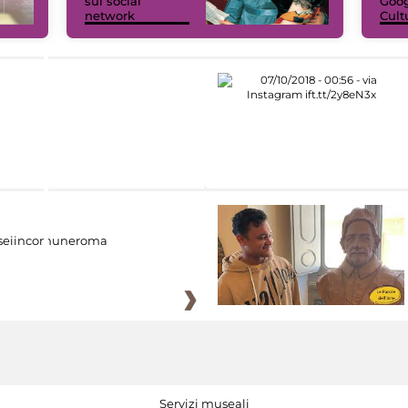
sui social
Goog
network
Cult
eiincomuneroma
Servizi museali