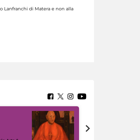
o Lanfranchi di Matera e non alla
7 nuovi in-
painting tour
sulla piattaforma