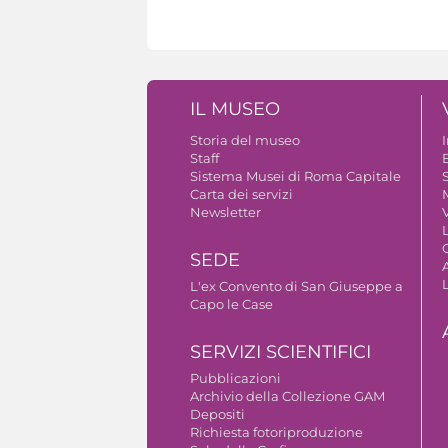
IL MUSEO
Storia del museo
Staff
B
Sistema Musei di Roma Capitale
S
Carta dei servizi
Newsletter
V
SEDE
A
L'ex Convento di San Giuseppe a
Capo le Case
SERVIZI SCIENTIFICI
Pubblicazioni
Archivio della Collezione GAM
Depositi
Richiesta fotoriproduzione