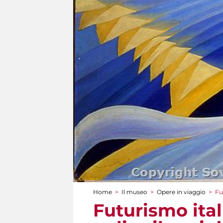
Home
>
Il museo
>
Opere in viaggio
>
Fu
Tu sei qui
Futurismo ital