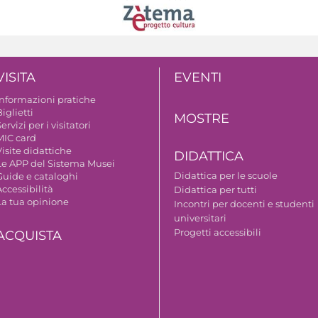
VISITA
EVENTI
Informazioni pratiche
iglietti
MOSTRE
ervizi per i visitatori
MIC card
isite didattiche
DIDATTICA
Le APP del Sistema Musei
Didattica per le scuole
Guide e cataloghi
ccessibilità
Didattica per tutti
La tua opinione
Incontri per docenti e studenti
universitari
Progetti accessibili
ACQUISTA