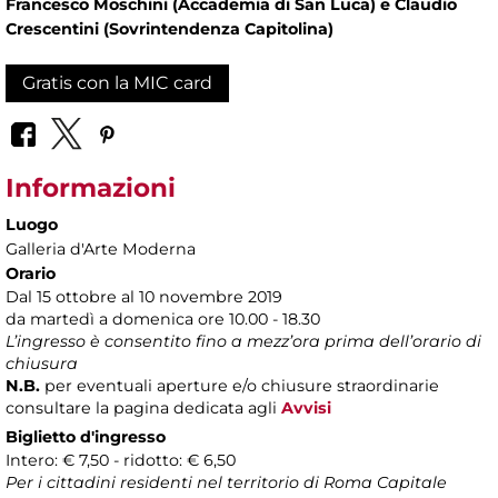
Francesco Moschini (Accademia di San Luca) e Claudio
Crescentini (Sovrintendenza Capitolina)
Gratis con la MIC card
Informazioni
Luogo
Galleria d'Arte Moderna
Orario
Dal 15 ottobre al 10 novembre 2019
da martedì a domenica ore 10.00 - 18.30
L’ingresso è consentito fino a mezz’ora prima dell’orario di
chiusura
N.B.
per eventuali aperture e/o chiusure straordinarie
consultare la pagina dedicata agli
Avvisi
Biglietto d'ingresso
Intero: € 7,50
- ridotto: € 6,50
Per i cittadini residenti nel territorio di Roma Capitale