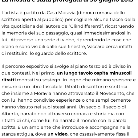
L’artista è partito da Casa Moravia (dimora romana dello
scrittore aperta al pubblico) per cogliere alcune tracce della
vita quotidiana dell’autore de “GliIndifferenti”, ricostruendo
la memoria del suo passaggio, quasi immedesimandosi in
lui. Attraverso una serie di video, riprendendo le cose che
erano e sono visibili dalle sue finestre, Vaccaro cerca infatti
di restituirci lo sguardo dello scrittore.
Il percorso espositivo si svolge al piano terzo ed è diviso in
due contesti. Nel primo,
un lungo tavolo ospita minuscoli
ritratti
montati su sostegni in legno che mimano spessore e
misure di un libro tascabile. Ritratti di scrittori e scrittrici
che insieme a Moravia hanno attraversato il Novecento, che
con lui hanno condiviso esperienze o che semplicemente
hanno vissuto nei suoi stessi anni. Un secolo, il secolo di
Alberto, narrato non attraverso cronaca e storia ma con i
ritratti di chi, come lui, ha narrato il mondo con la parola
scritta. È un ambiente che introduce e accompagna nella
stanza attigua, dove
un video,
che ossessivamente fissa il