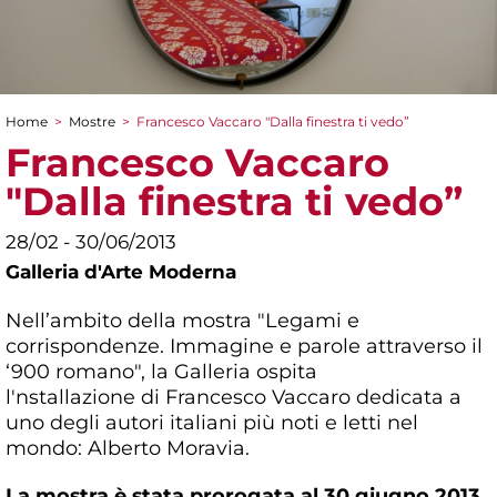
Home
>
Mostre
>
Francesco Vaccaro "Dalla finestra ti vedo”
Tu sei qui
Francesco Vaccaro
"Dalla finestra ti vedo”
28/02 - 30/06/2013
Galleria d'Arte Moderna
Nell’ambito della mostra "Legami e
corrispondenze. Immagine e parole attraverso il
‘900 romano", la Galleria ospita
l'nstallazione di Francesco Vaccaro dedicata a
uno degli autori italiani più noti e letti nel
mondo: Alberto Moravia.
La mostra è stata prorogata al 30 giugno 2013