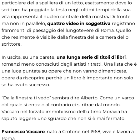
particolare della spalliera di un letto, esattamente dove lo
scrittore ha poggiato la testa negli ultimi tempi della sua
vita rappresenta il nucleo centrale della mostra
.
Di fronte
ma non in parallelo,
quattro video in soggettiva
registrano
frammenti di paesaggio del lungotevere di Roma. Quello
che realmente è visibile dalla finestra della camera dello
scrittore.
In uscita, su una parete,
una lunga serie di titoli di libri
,
romanzi meno conosciuti degli artisti ritratti. Una lista che è
una luce puntata su opere che non vanno dimenticate,
opere da riscoprire perché un libro è importante non solo
se ha avuto successo.
“Dalla finestra ti vedo” sembra dire Alberto. Come un varco
dal quale si entra o al contrario ci si ritrae dal mondo.
Vaccaro nel forzato immobilismo dell’ultimo Moravia ha
saputo leggere uno sguardo che non si è mai fermato.
Francesco Vaccaro
, nato a Crotone nel 1968, vive e lavora a
Roma.