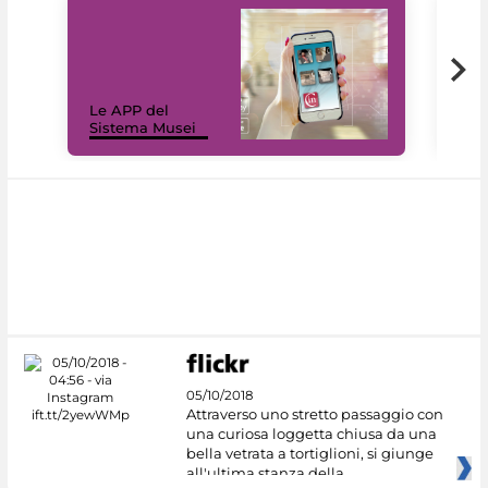
Il 
Le APP del
Mus
Sistema Musei
net
05/10/2018
Attraverso uno stretto passaggio con
una curiosa loggetta chiusa da una
bella vetrata a tortiglioni, si giunge
all'ultima stanza della