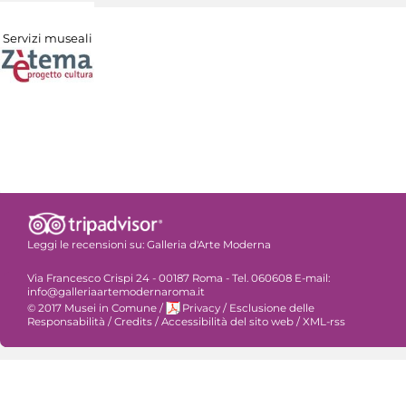
Servizi museali
Leggi le recensioni su:
Galleria d'Arte Moderna
Via Francesco Crispi 24 - 00187 Roma - Tel. 060608 E-mail:
info@galleriaartemodernaroma.it
© 2017 Musei in Comune
/
Privacy
/
Esclusione delle
Responsabilità
/
Credits
/
Accessibilità del sito web
/
XML-rss