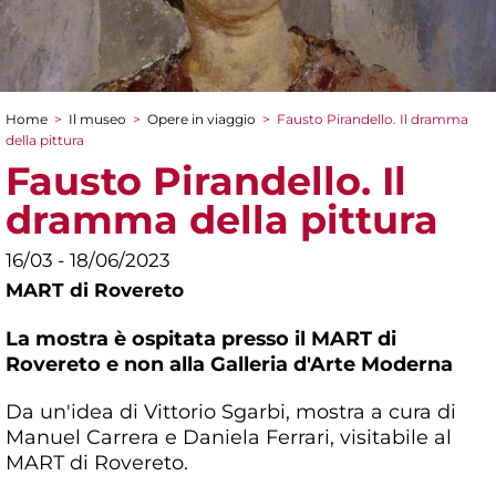
Home
>
Il museo
>
Opere in viaggio
>
Fausto Pirandello. Il dramma
Tu sei qui
della pittura
Fausto Pirandello. Il
dramma della pittura
16/03 - 18/06/2023
MART di Rovereto
La mostra è ospitata presso il MART di
Rovereto e non alla Galleria d'Arte Moderna
Da un'idea di Vittorio Sgarbi, mostra a cura di
Manuel Carrera e Daniela Ferrari, visitabile al
MART di Rovereto.