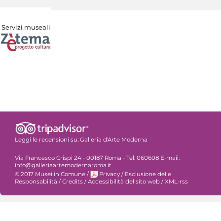
Servizi museali
Leggi le recensioni su:
Galleria d'Arte Moderna
Via Francesco Crispi 24 - 00187 Roma - Tel. 060608 E-mail:
info@galleriaartemodernaroma.it
© 2017 Musei in Comune
/
Privacy
/
Esclusione delle
Responsabilità
/
Credits
/
Accessibilità del sito web
/
XML-rss