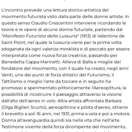
L'incontro prevede una lettura storico-artistica del
movimento futurista visto dalla parte delle donne artiste. In
questo senso Claudio Crescentini interviene ricordando le
teorie e le opere di alcune donne futuriste, partendo dal
"
Manifesto Futurista della Lussuria
" (1913) di Valentine de
Saint-Point, nel quale la lussuria viene per la prima volta
sdoganata da ogni valenza moralista e di peccato per essere
interpretata come nuova forza creatrice, passando per
Benedetta Cappa Marinetti. Allieva di Balla e moglie del
fondatore del movimento, con il quale ha creato, negli anni
Venti, uno dei punti di forza stilistici del Futurismo, il
Tattilismo o meglio l'arte da toccare e in seguito ha
promosso e sperimentato pittoricamente l'Aereopittura, la
possibilità di ricostruire il paesaggio attraverso la visione
dall'alto dell'aereo in volo. Altra artista affrontata Barbara
(Olga Biglieri Scurto), aereopittrice e pilota d'aereo, ottiene
il brevetto a soli 16 anni, nel 1931, prima a vela e poi a motore.
Donna all'avanguardia quindi sia nella vita che nell'arte.
Testimone vivente della forza dirompente del movimento,