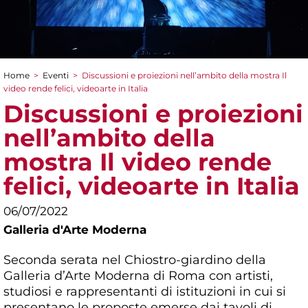
Home
>
Eventi
>
Discussioni e proiezioni nell’ambito della mostra Il
Tu sei qui
video rende felici, videoarte in Italia
Discussioni e proiezioni
nell’ambito della
mostra Il video rende
felici, videoarte in Italia
06/07/2022
Galleria d'Arte Moderna
Seconda serata nel Chiostro-giardino della
Galleria d’Arte Moderna di Roma con artisti,
studiosi e rappresentanti di istituzioni in cui si
presentano le proposte emerse dai tavoli di