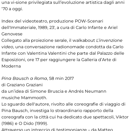
una vi-sione privilegiata sull’evoluzione artistica dagli anni
‘70 a oggi.
Index del videoteatro, produzione POW-Scenari
dell'Immateriale, 1989, 23', a cura di Carlo Infante e Ariel
Genovese
Collegato alla proiezione serale, il walkabout
L’invenzione
video
, una conversazione radionomade condotta da Carlo
Infante con Valentina Valentini che parte dal Palazzo delle
Esposizioni, ore 17 per raggiungere la Galleria d’Arte di
Moderna
Pina Bausch a Roma
, 58 min 2017
di Graziano Graziani
da un’idea di Simone Bruscia e Andrés Neumann
musiche Mammooth.
Lo sguardo dell'autore, rivolto alle coreografie di viaggio di
Pina Bausch, investiga lo straordinario rapporto della
coreografa con la città cui ha dedicato due spettacoli, Viktor
(1986) e O Dido (1999).
Attraverso un intreccio di testimonianze – da Matteo