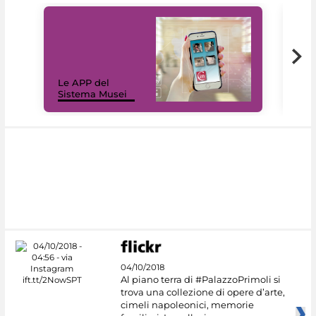
Il 
Le APP del
Mus
Sistema Musei
net
04/10/2018
Al piano terra di #PalazzoPrimoli si
trova una collezione di opere d’arte,
cimeli napoleonici, memorie