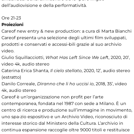
dell’audiovisione e della performatività.
Ore 21-23
Proiezioni
Careof new entry & new production: a cura di Marta Bianchi
Careof presenta una selezione degli ultimi film sviluppati,
prodotti e conservati e accessi-bili grazie al suo archivio
video.
Giulio Squillacciotti,
What Has Left Since We Lef
t, 2020, 20’,
video 4k, audio stereo
Caterina Erica Shanta,
Il cielo stellato
, 2020, 12’, audio stereo
(estratto)
Danilo Correale,
Diranno che li ho uccisi io
, 2018, 35’, video
4k, audio stereo
Careof è un’organizzazione non profit per l’arte
contemporanea, fondata nel 1987 con sede a Milano. È un
centro di ricerca e produzione sull’immagine in movimento,
uno spa-zio espositivo e un Archivio Video, riconosciuto di
interesse storico dal Ministero della Cultura. L’archivio in
continua espansione raccoglie oltre 9000 titoli e restituisce