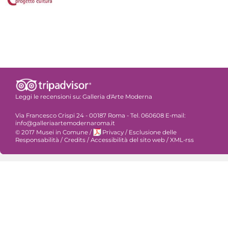
Leggi le recensioni su:
Galleria d'Arte Moderna
Via Francesco Crispi 24 - 00187 Roma - Tel. 060608 E-mail:
info@galleriaartemodernaroma.it
© 2017 Musei in Comune
/
Privacy
/
Esclusione delle
Responsabilità
/
Credits
/
Accessibilità del sito web
/
XML-rss