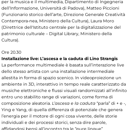
per la musica e il multimedia, Dipartimento di Ingegneria
dell’Informazione, Università di Padova), Matteo Piccioni
(Funzionario storico dell’arte, Direzione Generale Creatività
Contempora-nea, Ministero della Cultura), Laura Moro
(Direttrice dell'Istituto centrale per la digitalizzazione del
patrimonio culturale – Digital Library, Ministero della
Cultura).
Ore 20.30
Installazione live: L’ascesa e la caduta di Lino Strangis
La performance multimediale è basata sull’interazione live
dello stesso artista con una installazione intermediale
allestita in forma di spazio scenico. In videoproiezione un
ambiente in 3D, interattivo in tempo reale caratterizzato da
musiche elettroniche e flussi visuali randomizzati all’infinito
entro uno stabilito range di variazioni, come forma di
composizione aleatoria.
L’ascesa e la caduta
“parla” di + e -,
Ying e Yang, di quella differenza di potenziale che genera
l’energia per il motore di ogni cosa vivente, delle storie
individuali e dei processi storici, senza dire parole,
affidandosi bensì all’incontro tra le “pure lingue”