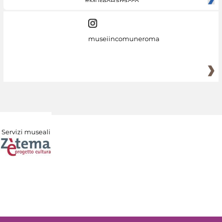
#MuseoBarracco
museiincomuneroma
Servizi museali