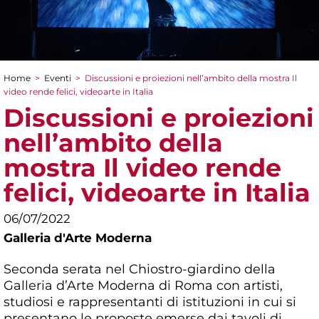
Home
>
Eventi
>
Discussioni e proiezioni nell’ambito della mostra Il
Tu sei qui
video rende felici, videoarte in Italia
Discussioni e proiezioni
nell’ambito della
mostra Il video rende
felici, videoarte in Italia
06/07/2022
Galleria d'Arte Moderna
Seconda serata nel Chiostro-giardino della
Galleria d’Arte Moderna di Roma con artisti,
studiosi e rappresentanti di istituzioni in cui si
presentano le proposte emerse dai tavoli di