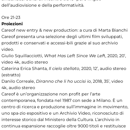
dell’audiovisione e della performatività.
Ore 21-23
Proiezioni
Careof new entry & new production: a cura di Marta Bianchi
Careof presenta una selezione degli ultimi film sviluppati,
prodotti e conservati e accessi-bili grazie al suo archivio
video.
Giulio Squillacciotti,
What Has Left Since We Lef
t, 2020, 20’,
video 4k, audio stereo
Caterina Erica Shanta,
Il cielo stellato
, 2020, 12’, audio stereo
(estratto)
Danilo Correale,
Diranno che li ho uccisi io
, 2018, 35’, video
4k, audio stereo
Careof è un’organizzazione non profit per l’arte
contemporanea, fondata nel 1987 con sede a Milano. È un
centro di ricerca e produzione sull’immagine in movimento,
uno spa-zio espositivo e un Archivio Video, riconosciuto di
interesse storico dal Ministero della Cultura. L’archivio in
continua espansione raccoglie oltre 9000 titoli e restituisce