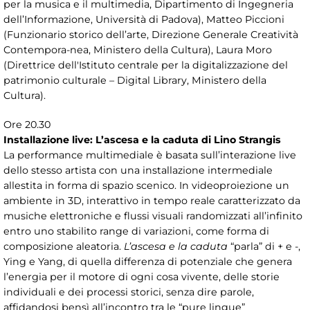
per la musica e il multimedia, Dipartimento di Ingegneria
dell’Informazione, Università di Padova), Matteo Piccioni
(Funzionario storico dell’arte, Direzione Generale Creatività
Contempora-nea, Ministero della Cultura), Laura Moro
(Direttrice dell'Istituto centrale per la digitalizzazione del
patrimonio culturale – Digital Library, Ministero della
Cultura).
Ore 20.30
Installazione live: L’ascesa e la caduta di Lino Strangis
La performance multimediale è basata sull’interazione live
dello stesso artista con una installazione intermediale
allestita in forma di spazio scenico. In videoproiezione un
ambiente in 3D, interattivo in tempo reale caratterizzato da
musiche elettroniche e flussi visuali randomizzati all’infinito
entro uno stabilito range di variazioni, come forma di
composizione aleatoria.
L’ascesa e la caduta
“parla” di + e -,
Ying e Yang, di quella differenza di potenziale che genera
l’energia per il motore di ogni cosa vivente, delle storie
individuali e dei processi storici, senza dire parole,
affidandosi bensì all’incontro tra le “pure lingue”