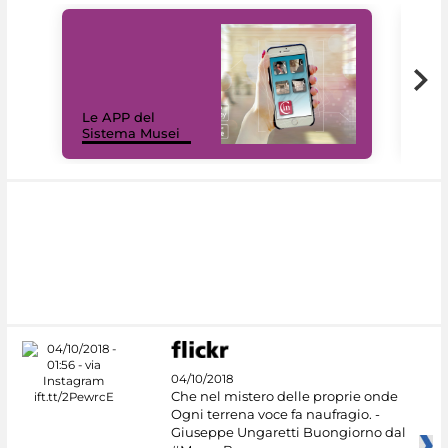
Il 
Le APP del
Mus
Sistema Musei
net
04/10/2018
Che nel mistero delle proprie onde
Ogni terrena voce fa naufragio. -
Giuseppe Ungaretti Buongiorno dal