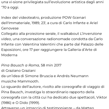
una vi-sione privilegiata sull’evoluzione artistica dagli anni
‘70 a oggi.
Index del videoteatro, produzione POW-Scenari
dell'Immateriale, 1989, 23', a cura di Carlo Infante e Ariel
Genovese
Collegato alla proiezione serale, il walkabout
L’invenzione
video
, una conversazione radionomade condotta da Carlo
Infante con Valentina Valentini che parte dal Palazzo delle
Esposizioni, ore 17 per raggiungere la Galleria d’Arte di
Moderna
Pina Bausch a Roma
, 58 min 2017
di Graziano Graziani
da un’idea di Simone Bruscia e Andrés Neumann
musiche Mammooth.
Lo sguardo dell'autore, rivolto alle coreografie di viaggio di
Pina Bausch, investiga lo straordinario rapporto della
coreografa con la città cui ha dedicato due spettacoli, Viktor
(1986) e O Dido (1999).
Attraverso un intreccio di testimonianze – da Matteo