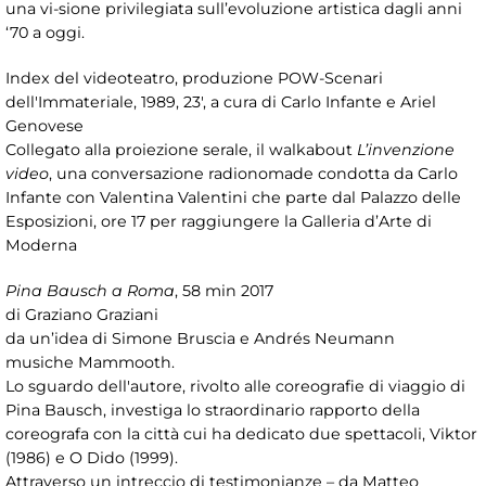
una vi-sione privilegiata sull’evoluzione artistica dagli anni
‘70 a oggi.
Index del videoteatro, produzione POW-Scenari
dell'Immateriale, 1989, 23', a cura di Carlo Infante e Ariel
Genovese
Collegato alla proiezione serale, il walkabout
L’invenzione
video
, una conversazione radionomade condotta da Carlo
Infante con Valentina Valentini che parte dal Palazzo delle
Esposizioni, ore 17 per raggiungere la Galleria d’Arte di
Moderna
Pina Bausch a Roma
, 58 min 2017
di Graziano Graziani
da un’idea di Simone Bruscia e Andrés Neumann
musiche Mammooth.
Lo sguardo dell'autore, rivolto alle coreografie di viaggio di
Pina Bausch, investiga lo straordinario rapporto della
coreografa con la città cui ha dedicato due spettacoli, Viktor
(1986) e O Dido (1999).
Attraverso un intreccio di testimonianze – da Matteo