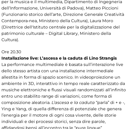
per la musica e il multimedia, Dipartimento di Ingegneria
dell’Informazione, Università di Padova), Matteo Piccioni
(Funzionario storico dell’arte, Direzione Generale Creatività
Contempora-nea, Ministero della Cultura), Laura Moro
(Direttrice dell'Istituto centrale per la digitalizzazione del
patrimonio culturale – Digital Library, Ministero della
Cultura).
Ore 20.30
Installazione live: L’ascesa e la caduta di Lino Strangis
La performance multimediale è basata sull’interazione live
dello stesso artista con una installazione intermediale
allestita in forma di spazio scenico. In videoproiezione un
ambiente in 3D, interattivo in tempo reale caratterizzato da
musiche elettroniche e flussi visuali randomizzati all’infinito
entro uno stabilito range di variazioni, come forma di
composizione aleatoria.
L’ascesa e la caduta
“parla” di + e -,
Ying e Yang, di quella differenza di potenziale che genera
l’energia per il motore di ogni cosa vivente, delle storie
individuali e dei processi storici, senza dire parole,
affidandosi bensì all’incontro tra le “pure lingue”