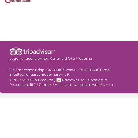
Leggi le recensioni su:
Galleria d'Arte Moderna
Via Francesco Crispi 24 - 00187 Roma - Tel. 060608 E-mail:
info@galleriaartemodernaroma.it
© 2017 Musei in Comune
/
Privacy
/
Esclusione delle
Responsabilità
/
Credits
/
Accessibilità del sito web
/
XML-rss