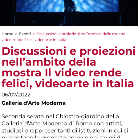
Home
>
Eventi
>
Discussioni e proiezioni nell’ambito della mostra Il
Tu sei qui
video rende felici, videoarte in Italia
Discussioni e proiezioni
nell’ambito della
mostra Il video rende
felici, videoarte in Italia
06/07/2022
Galleria d'Arte Moderna
Seconda serata nel Chiostro-giardino della
Galleria d’Arte Moderna di Roma con artisti,
studiosi e rappresentanti di istituzioni in cui si
presentano le proposte emerse dai tavoli di