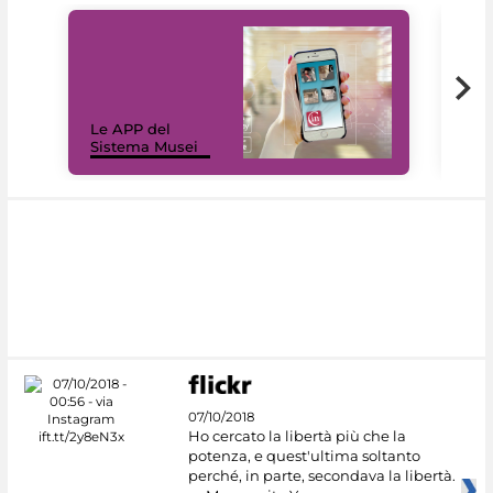
Il 
Le APP del
Mus
Sistema Musei
net
07/10/2018
Ho cercato la libertà più che la
potenza, e quest'ultima soltanto
perché, in parte, secondava la libertà.