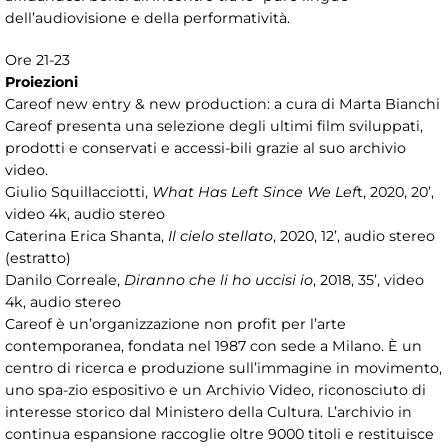
dell’audiovisione e della performatività.
Ore 21-23
Proiezioni
Careof new entry & new production: a cura di Marta Bianchi
Careof presenta una selezione degli ultimi film sviluppati,
prodotti e conservati e accessi-bili grazie al suo archivio
video.
Giulio Squillacciotti,
What Has Left Since We Lef
t, 2020, 20’,
video 4k, audio stereo
Caterina Erica Shanta,
Il cielo stellato
, 2020, 12’, audio stereo
(estratto)
Danilo Correale,
Diranno che li ho uccisi io
, 2018, 35’, video
4k, audio stereo
Careof è un’organizzazione non profit per l’arte
contemporanea, fondata nel 1987 con sede a Milano. È un
centro di ricerca e produzione sull’immagine in movimento,
uno spa-zio espositivo e un Archivio Video, riconosciuto di
interesse storico dal Ministero della Cultura. L’archivio in
continua espansione raccoglie oltre 9000 titoli e restituisce