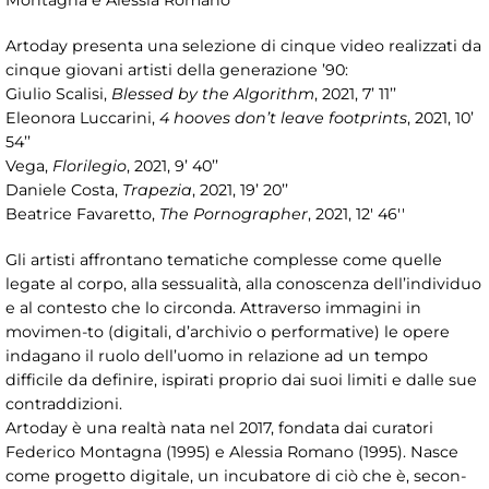
Montagna e Alessia Romano
Artoday presenta una selezione di cinque video realizzati da
cinque giovani artisti della generazione ’90:
Giulio Scalisi,
Blessed by the Algorithm
, 2021, 7’ 11’’
Eleonora Luccarini,
4 hooves don’t leave footprints
, 2021, 10’
54’’
Vega,
Florilegio
, 2021, 9’ 40’’
Daniele Costa,
Trapezia
, 2021, 19’ 20’’
Beatrice Favaretto,
The Pornographer
, 2021, 12' 46''
Gli artisti affrontano tematiche complesse come quelle
legate al corpo, alla sessualità, alla conoscenza dell’individuo
e al contesto che lo circonda. Attraverso immagini in
movimen-to (digitali, d’archivio o performative) le opere
indagano il ruolo dell’uomo in relazione ad un tempo
difficile da definire, ispirati proprio dai suoi limiti e dalle sue
contraddizioni.
Artoday è una realtà nata nel 2017, fondata dai curatori
Federico Montagna (1995) e Alessia Romano (1995). Nasce
come progetto digitale, un incubatore di ciò che è, secon-