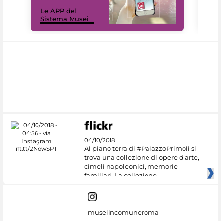
Il 
Le APP del
Mus
Sistema Musei
net
04/10/2018
Al piano terra di #PalazzoPrimoli si
trova una collezione di opere d’arte,
cimeli napoleonici, memorie
familiari. La collezione
museiincomuneroma