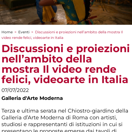
Home
>
Eventi
>
Discussioni e proiezioni nell’ambito della mostra Il
Tu sei qui
video rende felici, videoarte in Italia
Discussioni e proiezioni
nell’ambito della
mostra Il video rende
felici, videoarte in Italia
07/07/2022
Galleria d'Arte Moderna
Terza e ultima serata nel Chiostro-giardino della
Galleria d’Arte Moderna di Roma con artisti,
studiosi e rappresentanti di istituzioni in cui si
presentano le proposte emerse dai tavoli di