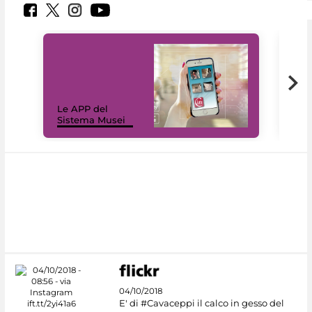
Il 
Le APP del
Mus
Sistema Musei
net
04/10/2018
E' di #Cavaceppi il calco in gesso del