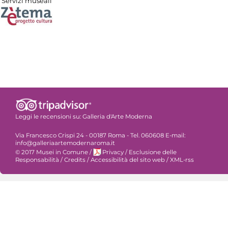
Servizi museali
Leggi le recensioni su:
Galleria d'Arte Moderna
Via Francesco Crispi 24 - 00187 Roma - Tel. 060608 E-mail:
info@galleriaartemodernaroma.it
© 2017 Musei in Comune
/
Privacy
/
Esclusione delle
Responsabilità
/
Credits
/
Accessibilità del sito web
/
XML-rss