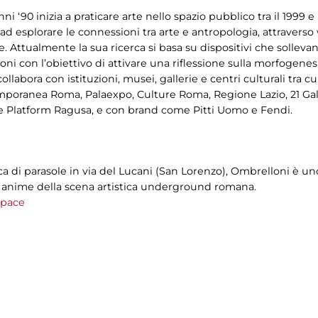
 ‘90 inizia a praticare arte nello spazio pubblico tra il 1999 e i
ad esplorare le connessioni tra arte e antropologia, attraverso 
e. Attualmente la sua ricerca si basa su dispositivi che sollevan
i con l’obiettivo di attivare una riflessione sulla morfogenesi
ollabora con istituzioni, musei, gallerie e centri culturali tra 
oranea Roma, Palaexpo, Culture Roma, Regione Lazio, 21 Gall
e Platform Ragusa, e con brand come Pitti Uomo e Fendi.
a di parasole in via del Lucani (San Lorenzo), Ombrelloni è uno
e anime della scena artistica underground romana.
space