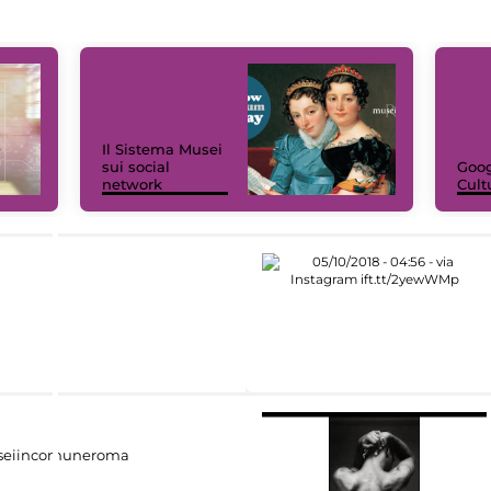
Il Sistema Musei
sui social
Goog
network
Cult
eiincomuneroma