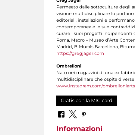
Greg Jager
Permeato dalle sottoculture degli anni
visione multidisciplinare lo portano 
editoriali, installazioni e performanc
contemporanea e le sue contraddizion
curare i suoi progetti indipendenti c
Roma, Macro – Museo d’Arte Contemp
Madrid, B-Murals Barcellona, Bitum
https://gregjager.com
Ombrelloni
Nato nei magazzini di una ex fabbric
multidisciplinare che ospita divers
www.instagram.com/ombrelloniart
Gratis con la MIC card
Informazioni