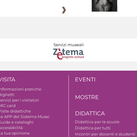
Servizi museali
VISITA
EVENTI
Informazioni pratiche
iglietti
MOSTRE
ervizi per i visitatori
MIC card
isite didattiche
DIDATTICA
Le APP del Sistema Musei
Didattica per le scuole
Guide e cataloghi
ccessibilità
Didattica per tutti
La tua opinione
Incontri per docenti e studenti