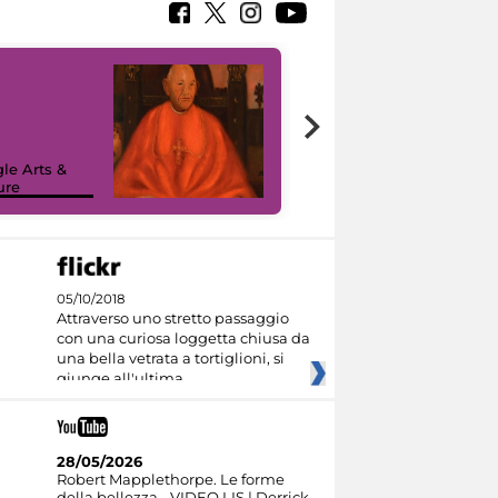
7 nuovi in-
painting tour
sulla piattaforma
le Arts &
Google Arts &
ure
Culture
05/10/2018
Attraverso uno stretto passaggio
con una curiosa loggetta chiusa da
una bella vetrata a tortiglioni, si
giunge all'ultima
28/05/2026
Robert Mapplethorpe. Le forme
della bellezza - VIDEO LIS | Derrick