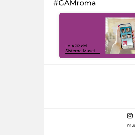
#GAMroma
Le APP del
Sistema Musei
mus