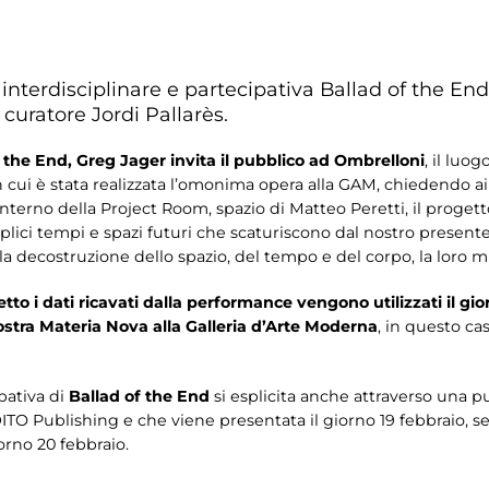
nterdisciplinare e partecipativa Ballad of the End 
 curatore Jordi Pallarès.
 the End, Greg Jager invita il pubblico ad Ombrelloni
, il luog
 cui è stata realizzata l’omonima opera alla GAM, chiedendo ai
terno della Project Room, spazio di Matteo Peretti, il progetto
eplici tempi e spazi futuri che scaturiscono dal nostro present
la decostruzione dello spazio, del tempo e del corpo, la loro m
to i dati ricavati dalla performance vengono utilizzati il gi
ostra Materia Nova alla Galleria d’Arte Moderna
, in questo ca
pativa di
Ballad of the End
si esplicita anche attraverso una p
 DITO Publishing e che viene presentata il giorno 19 febbraio,
orno 20 febbraio.