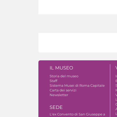
IL MUSEO
Storia del museo
Staff
B
Sistema Musei di Roma Capitale
S
Carta dei servizi
Newsletter
V
SEDE
A
L'ex Convento di San Giuseppe a