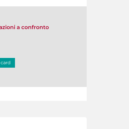
zioni a confronto
 card