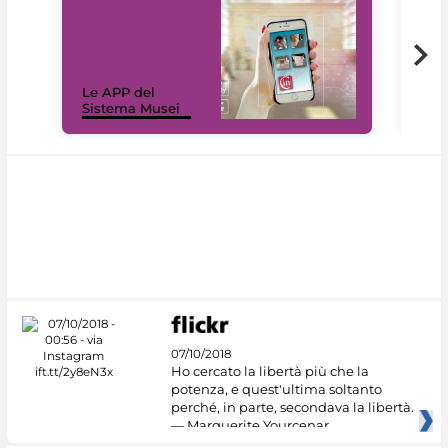
Il 
Le APP del
Mus
Sistema Musei
net
07/10/2018
Ho cercato la libertà più che la
potenza, e quest'ultima soltanto
perché, in parte, secondava la libertà.
— Marguerite Yourcenar