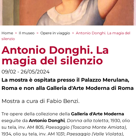
Home
>
Il museo
>
Opere in viaggio
>
Antonio Donghi. La magia del
Tu sei qui
silenzio
Antonio Donghi. La
magia del silenzio
09/02 - 26/05/2024
La mostra è ospitata presso il Palazzo Merulana,
Roma e non alla Galleria d'Arte Moderna di Roma
Mostra a cura di Fabio Benzi.
Tre opere della collezione della
Galleria d'Arte Moderna
eseguite da
Antonio Donghi
, Donna alla toletta
, 1930, olio
su tela, inv. AM 805;
Paesaggio (Toscana Monte Amiata)
,
1934, olio su tela, inv. AM 1031;
Paesaggio (Valle Violata)
,