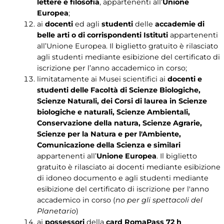
lettere e filosofia
, appartenenti all’
Unione
Europea
;
ai
docenti
ed agli
studenti
delle
accademie di
belle arti o di corrispondenti Istituti
appartenenti
all’Unione Europea. Il biglietto gratuito è rilasciato
agli studenti mediante esibizione del certificato di
iscrizione per l’anno accademico in corso;
limitatamente ai Musei scientifici ai
docenti e
studenti delle Facoltà di Scienze Biologiche,
Scienze Naturali, dei Corsi di laurea in Scienze
biologiche e naturali, Scienze Ambientali,
Conservazione della natura, Scienze Agrarie,
Scienze per la Natura e per l'Ambiente,
Comunicazione della Scienza e similari
appartenenti all’
Unione Europea
. Il biglietto
gratuito è rilasciato ai docenti mediante esibizione
di idoneo documento e agli studenti mediante
esibizione del certificato di iscrizione per l'anno
accademico in corso (
no per gli spettacoli del
Planetario
)
ai
possessori
della
card RomaPass 72 h