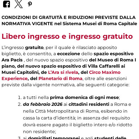
CONDIZIONI DI GRATUITÀ E RIDUZIONI PREVISTE DALLA
NORMATIVA VIGENTE nel Sistema Musei di Roma Capitale
Libero ingresso e ingresso gratuito
L’ingresso
gratuito
, per il quale è rilasciato apposito
biglietto, è consentito, a
eccezione
dello
spazio espositivo
Ara Pacis
, del nuovo spazio espositivo
del Museo di Roma I
piano, del nuovo spazio espositivo di Villa Caffarelli ai
Musei Capitolini, de
L’Ara si rivela
, del
Circo Maximo
Experience
, del
Planetario di Roma
, oltre alle esenzioni
previste dalla vigente normativa, alle seguenti categorie:
a tutti nella
prima domenica di ogni mese
;
da febbraio 2026
ai
cittadini residenti
a Roma e
nella Città Metropolitana di Roma, esibendo in
cassa la carta d’identità; in assenza del requisito
dovrà essere pagato il biglietto intero e/o ridotto
non residente;
ai
domiciliati temporanei
e agli
studenti delle