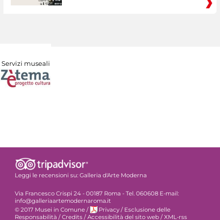
Servizi museali
Leggi le recensioni su:
Galleria d'Arte Moderna
Via Francesco Crispi 24 - 00187 Roma - Tel. 060608 E-mail:
info@galleriaartemodernaroma.it
© 2017 Musei in Comune
/
Privacy
/
Esclusione delle
Responsabilità
/
Credits
/
Accessibilità del sito web
/
XML-rss