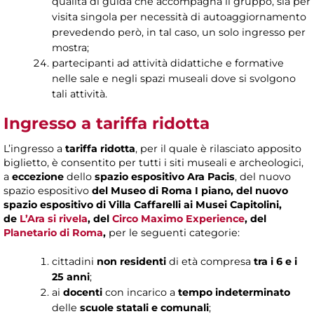
qualità di guida che accompagna il gruppo, sia per
visita singola per necessità di autoaggiornamento
prevedendo però, in tal caso, un solo ingresso per
mostra;
partecipanti ad attività didattiche e formative
nelle sale e negli spazi museali dove si svolgono
tali attività.
Ingresso a tariffa ridotta
L’ingresso a
tariffa ridotta
, per il quale è rilasciato apposito
biglietto, è consentito per tutti i siti museali e archeologici,
a
eccezione
dello
spazio espositivo Ara Pacis
, del nuovo
spazio espositivo
del Museo di Roma I piano, del nuovo
spazio espositivo di Villa Caffarelli ai Musei Capitolini,
de
L’Ara si rivela
, del
Circo Maximo Experience
, del
Planetario di Roma
,
per le seguenti categorie:
cittadini
non residenti
di età compresa
tra i 6 e i
25 anni
;
ai
docenti
con incarico a
tempo indeterminato
delle
scuole statali e comunali
;