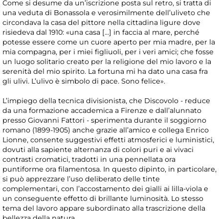
Come si desume da un’iscrizione posta sul retro, si tratta di
una veduta di Bonassola e verosimilmente dell’uliveto che
circondava la casa del pittore nella cittadina ligure dove
risiedeva dal 1910: «una casa [...] in faccia al mare, perché
potesse essere come un cuore aperto per mia madre, per la
mia compagna, per i miei figliuoli, per i veri amici; che fosse
un luogo solitario creato per la religione del mio lavoro e la
serenità del mio spirito. La fortuna mi ha dato una casa fra
gli ulivi. L’ulivo è simbolo di pace. Sono felice».
L’impiego della tecnica divisionista, che Discovolo - reduce
da una formazione accademica a Firenze e dall’alunnato
presso Giovanni Fattori - sperimenta durante il soggiorno
romano (1899-1905) anche grazie all’amico e collega Enrico
Lionne, consente suggestivi effetti atmosferici e luministici,
dovuti alla sapiente alternanza di colori puri e ai vivaci
contrasti cromatici, tradotti in una pennellata ora
puntiforme ora filamentosa. In questo dipinto, in particolare,
si può apprezzare l’uso deliberato delle tinte
complementari, con l’accostamento dei gialli ai lilla-viola e
un conseguente effetto di brillante luminosità. Lo stesso
tema del lavoro appare subordinato alla trascrizione della
bellezza della natura.