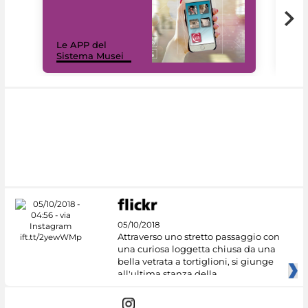
Il 
Le APP del
Mus
Sistema Musei
net
05/10/2018
Attraverso uno stretto passaggio con
una curiosa loggetta chiusa da una
bella vetrata a tortiglioni, si giunge
all'ultima stanza della