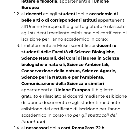
lettere e filosofia
, appartenenti all’
Unione
Europea
;
ai
docenti
ed agli
studenti
delle
accademie di
belle arti o di corrispondenti Istituti
appartenenti
all’Unione Europea. Il biglietto gratuito è rilasciato
agli studenti mediante esibizione del certificato di
iscrizione per l’anno accademico in corso;
limitatamente ai Musei scientifici ai
docenti e
studenti delle Facoltà di Scienze Biologiche,
Scienze Naturali, dei Corsi di laurea in Scienze
biologiche e naturali, Scienze Ambientali,
Conservazione della natura, Scienze Agrarie,
Scienze per la Natura e per l'Ambiente,
Comunicazione della Scienza e similari
appartenenti all’
Unione Europea
. Il biglietto
gratuito è rilasciato ai docenti mediante esibizione
di idoneo documento e agli studenti mediante
esibizione del certificato di iscrizione per l'anno
accademico in corso (
no per gli spettacoli del
Planetario
)
ai
possessori
della
card RomaPass 72 h