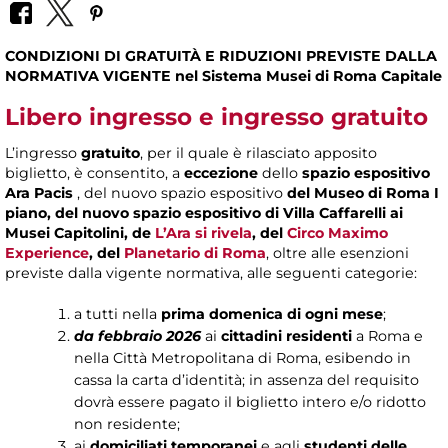
CONDIZIONI DI GRATUITÀ E RIDUZIONI PREVISTE DALLA
NORMATIVA VIGENTE nel Sistema Musei di Roma Capitale
Libero ingresso e ingresso gratuito
L’ingresso
gratuito
, per il quale è rilasciato apposito
biglietto, è consentito, a
eccezione
dello
spazio espositivo
Ara Pacis
, del nuovo spazio espositivo
del Museo di Roma I
piano, del nuovo spazio espositivo di Villa Caffarelli ai
Musei Capitolini, de
L’Ara si rivela
, del
Circo Maximo
Experience
, del
Planetario di Roma
, oltre alle esenzioni
previste dalla vigente normativa, alle seguenti categorie:
a tutti nella
prima domenica di ogni mese
;
da febbraio 2026
ai
cittadini residenti
a Roma e
nella Città Metropolitana di Roma, esibendo in
cassa la carta d’identità; in assenza del requisito
dovrà essere pagato il biglietto intero e/o ridotto
non residente;
ai
domiciliati temporanei
e agli
studenti delle