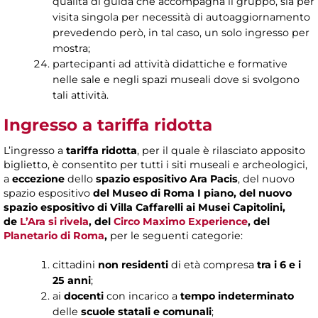
qualità di guida che accompagna il gruppo, sia per
visita singola per necessità di autoaggiornamento
prevedendo però, in tal caso, un solo ingresso per
mostra;
partecipanti ad attività didattiche e formative
nelle sale e negli spazi museali dove si svolgono
tali attività.
Ingresso a tariffa ridotta
L’ingresso a
tariffa ridotta
, per il quale è rilasciato apposito
biglietto, è consentito per tutti i siti museali e archeologici,
a
eccezione
dello
spazio espositivo Ara Pacis
, del nuovo
spazio espositivo
del Museo di Roma I piano, del nuovo
spazio espositivo di Villa Caffarelli ai Musei Capitolini,
de
L’Ara si rivela
, del
Circo Maximo Experience
, del
Planetario di Roma
,
per le seguenti categorie:
cittadini
non residenti
di età compresa
tra i 6 e i
25 anni
;
ai
docenti
con incarico a
tempo indeterminato
delle
scuole statali e comunali
;