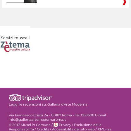
Servizi museali
Leggi le recensioni su:
Galleria d'Arte Moderna
Via Francesco Crispi 24 - 00187 Roma - Tel. 060608 E-mail:
info@galleriaartemodernaroma.it
© 2017 Musei in Comune
/
Privacy
/
Esclusione delle
Responsabilità
/
Credits
/
Accessibilità del sito web
/
XML-rss