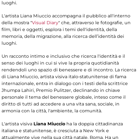
luoghi.
L'artista Liana Miuccio accompagna il pubblico all'interno
della mostra "
Visual Diary
" che, attraverso le fotografie, un
film, libri e oggetti, esplora i temi dell'identità, della
memoria, della migrazione, alla ricerca dell’identità dei
luoghi.
Un racconto intimo e inclusivo che ricerca l'identità e il
senso dei luoghi in cui si vive la propria quotidianità
rendendoli uno spazio di benessere e di incontro. La ricerca
di Liana Miuccio, artista visiva italo-statunitense di fama
internazionale, entra in dialogo con i testi della scrittrice
Jhumpa Lahiri, Premio Pulitzer, declinando in chiave
personale il tema del benessere globale, inteso come il
diritto di tutti ad accedere a una vita sana, sociale, in
armonia con la città, l'ambiente, la comunità.
L'artista visiva
Liana Miuccio
ha la doppia cittadinanza
italiana e statunitense, è cresciuta a New York e
attualmente vive nella sua città natale, Roma. Ha un