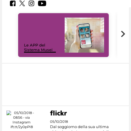
Il 
Le APP del
Mus
Sistema Musei
net
05/10/2018
Dal soggiorno della sua ultima