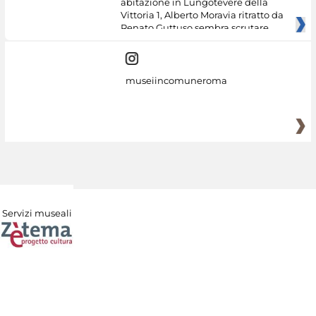
abitazione in Lungotevere della
Vittoria 1, Alberto Moravia ritratto da
Renato Guttuso sembra scrutare
museiincomuneroma
Servizi museali