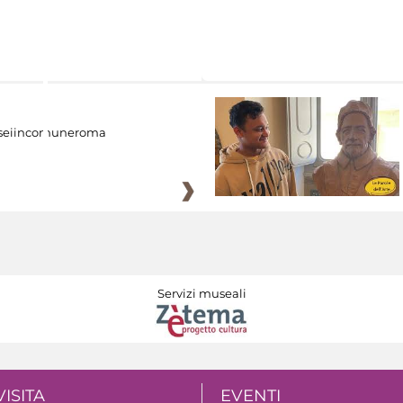
eiincomuneroma
Servizi museali
VISITA
EVENTI