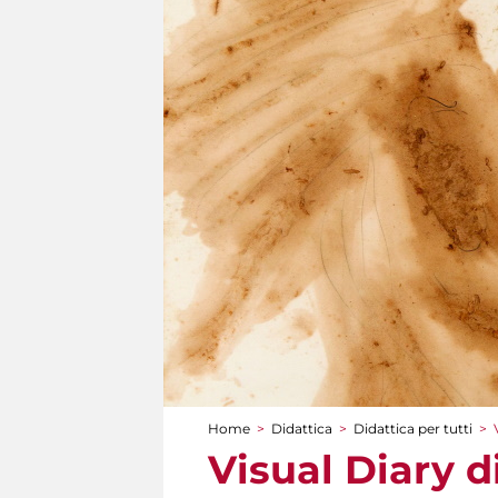
Home
>
Didattica
>
Didattica per tutti
>
Tu sei qui
Visual Diary d