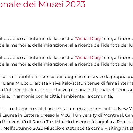
onale dei Musei 2023
l pubblico all'interno della mostra "
Visual Diary
" che, attravers
 della memoria, della migrazione, alla ricerca dell’identità dei l
l pubblico all'interno della mostra "
Visual Diary
" che, attravers
 della memoria, della migrazione, alla ricerca dell’identità dei l
cerca l'identità e il senso dei luoghi in cui si vive la propria 
 Liana Miuccio, artista visiva italo-statunitense di fama interna
io Pulitzer, declinando in chiave personale il tema del benesser
ciale, in armonia con la città, l'ambiente, la comunità.
oppia cittadinanza italiana e statunitense, è cresciuta a New Y
 Laurea in Lettere presso la McGill University di Montreal, C
l'Università di Roma Tre. Miuccio insegna fotografia a Roma al
ol. Nell’autunno 2022 Miuccio è stata scelta come Visiting Art