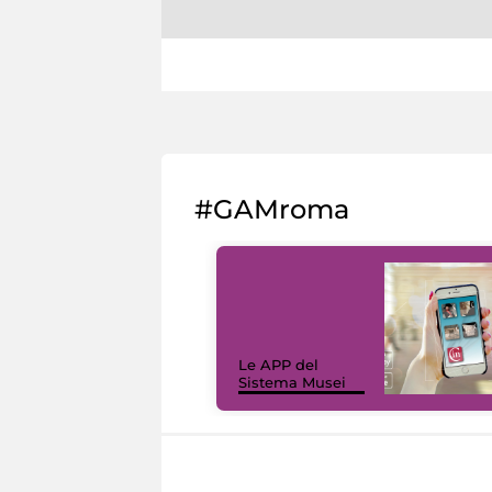
#GAMroma
Le APP del
Sistema Musei