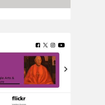
7 nuovi in-
painting tour
sulla piattaforma
le Arts &
Google Arts &
ure
Culture