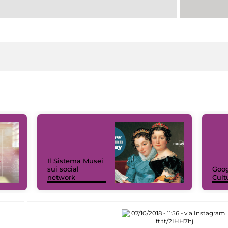
Il Sistema Musei
sui social
Goog
network
Cult