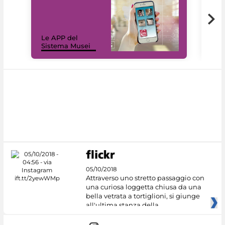
Il 
Le APP del
Mus
Sistema Musei
net
05/10/2018
Attraverso uno stretto passaggio con
una curiosa loggetta chiusa da una
bella vetrata a tortiglioni, si giunge
all'ultima stanza della