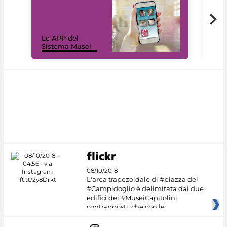
Il 
Le APP del
Mus
Sistema Musei
net
08/10/2018
L'area trapezoidale di #piazza del
#Campidoglio è delimitata dai due
edifici dei #MuseiCapitolini
contrapposti, che con le