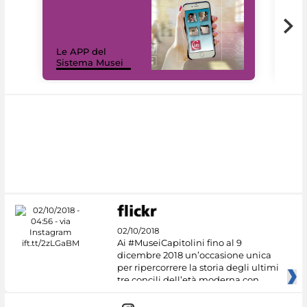
Il 
Le APP del
Mus
Sistema Musei
net
02/10/2018
Ai #MuseiCapitolini fino al 9
dicembre 2018 un’occasione unica
per ripercorrere la storia degli ultimi
tre concili dell’età moderna con