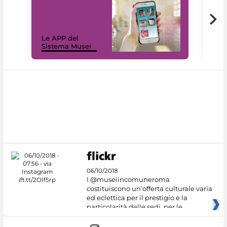
Il 
Le APP del
Mus
Sistema Musei
net
06/10/2018
I @museiincomuneroma
costituiscono un’offerta culturale varia
ed eclettica per il prestigio e la
particolarità delle sedi, per le