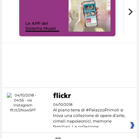
Il 
Le APP del
Mus
Sistema Musei
net
04/10/2018
Al piano terra di #PalazzoPrimoli si
trova una collezione di opere d’arte,
cimeli napoleonici, memorie
familiari. La collezione