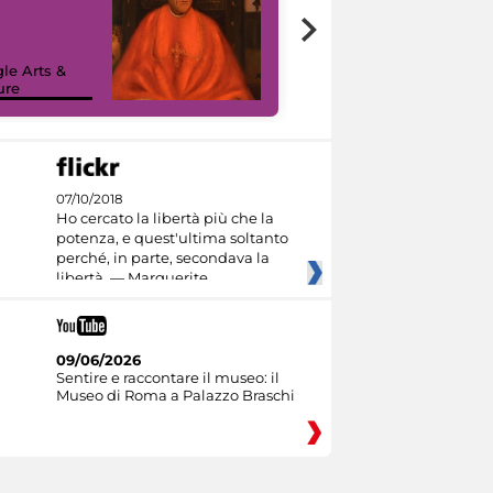
7 nuovi in-
painting tour
sulla piattaforma
le Arts &
Google Arts &
ure
Culture
07/10/2018
Ho cercato la libertà più che la
potenza, e quest'ultima soltanto
perché, in parte, secondava la
libertà. — Marguerite
09/06/2026
Sentire e raccontare il museo: il
Museo di Roma a Palazzo Braschi