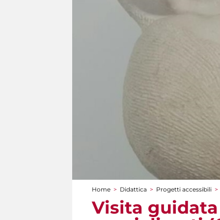
Home
>
Didattica
>
Progetti accessibili
>
Tu sei qui
Visita guidata