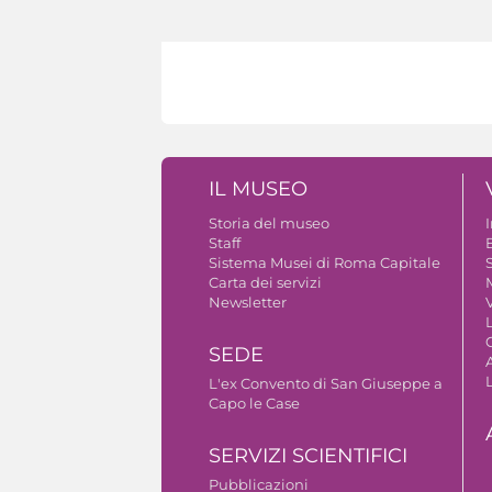
IL MUSEO
Storia del museo
Staff
B
Sistema Musei di Roma Capitale
S
Carta dei servizi
Newsletter
V
SEDE
A
L'ex Convento di San Giuseppe a
Capo le Case
SERVIZI SCIENTIFICI
Pubblicazioni