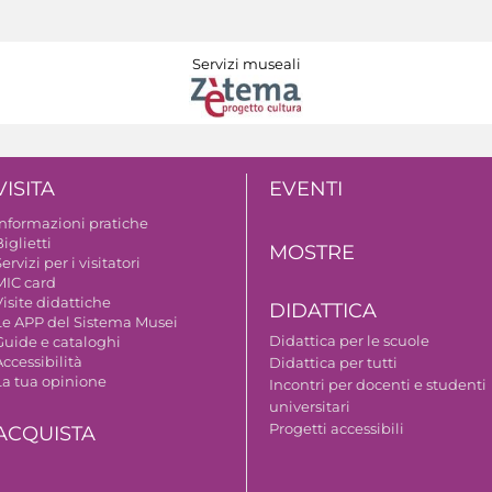
Servizi museali
VISITA
EVENTI
Informazioni pratiche
iglietti
MOSTRE
ervizi per i visitatori
MIC card
isite didattiche
DIDATTICA
Le APP del Sistema Musei
Didattica per le scuole
Guide e cataloghi
ccessibilità
Didattica per tutti
La tua opinione
Incontri per docenti e studenti
universitari
Progetti accessibili
ACQUISTA