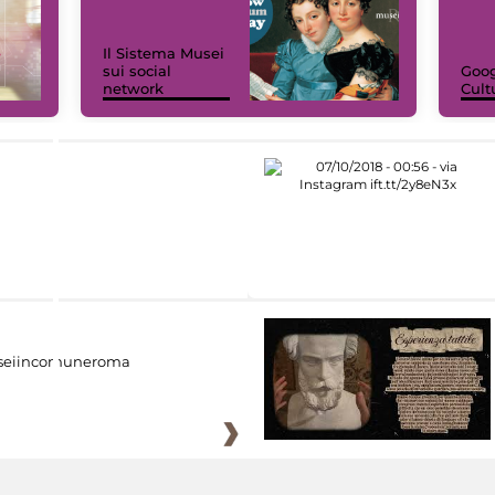
Il Sistema Musei
sui social
Goog
network
Cult
eiincomuneroma