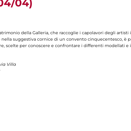
(04/04)
rimonio della Galleria, che raccoglie i capolavori degli artisti it
nella suggestiva cornice di un convento cinquecentesco, è poss
re, scelte per conoscere e confrontare i differenti modellati 
ivia Villa
;