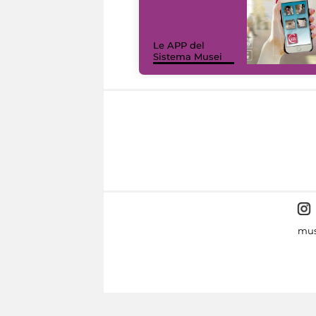
Le APP del
Sistema Musei
mus