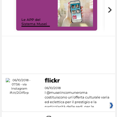
Il 
Le APP del
Mus
Sistema Musei
net
06/10/2018
I @museiincomuneroma
costituiscono un’offerta culturale varia
ed eclettica per il prestigio e la
particolarità delle sedi, per le