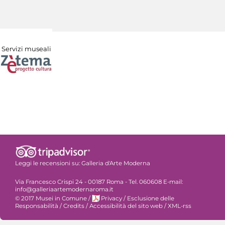
Servizi museali
Leggi le recensioni su:
Galleria d'Arte Moderna
Via Francesco Crispi 24 - 00187 Roma - Tel. 060608 E-mail:
info@galleriaartemodernaroma.it
© 2017 Musei in Comune
/
Privacy
/
Esclusione delle
Responsabilità
/
Credits
/
Accessibilità del sito web
/
XML-rss