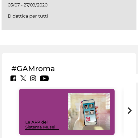
05/07 - 27/09/2020
Didattica per tutti
#GAMroma
Il 
Le APP del
Mus
Sistema Musei
net