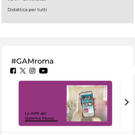
Didattica per tutti
#GAMroma
Il 
Le APP del
Mus
Sistema Musei
net