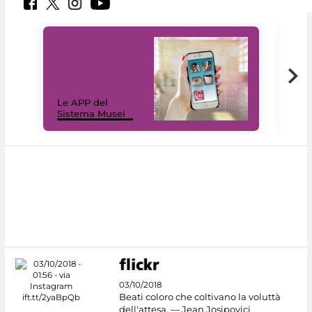
Il 
Le APP del
Mus
Sistema Musei
net
03/10/2018
Beati coloro che coltivano la voluttà
dell'attesa. — Jean Josipovici