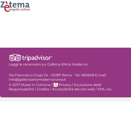
Leggi le recensioni su:
Galleria d'Arte Moderna
Via Francesco Crispi 24 - 00187 Roma - Tel. 060608 E-mail:
info@galleriaartemodernaroma.it
© 2017 Musei in Comune
/
Privacy
/
Esclusione delle
Responsabilità
/
Credits
/
Accessibilità del sito web
/
XML-rss