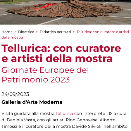
Home
>
Didattica
>
Didattica per tutti
>
Tellurica: con curatore e artisti
Tu sei qui
della mostra
Tellurica: con curatore
e artisti della mostra
Giornate Europee del
Patrimonio 2023
24/09/2023
Galleria d'Arte Moderna
Visita guidata alla mostra
Tellurica
con interprete LIS a cura
di Daniela Vasta, con gli artisti Pino Genovese, Alberto
Timossi e il curatore della mostra Davide Silvioli, nell'ambito