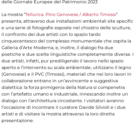
delle Giornate Europee del Patrimonio 2023
La mostra “
Tellurica. Pino Genovese / Alberto Timossi
”
presenta, attraverso due installazioni ambientali site specific
e una serie di fotografie esposte nel chiostro delle sculture,
il confronto dei due artisti con lo spazio tardo
cinquecentesco del complesso monumentale che ospita la
Galleria d’Arte Moderna, e, inoltre, il dialogo fra due
poetiche e due scelte linguistiche completamente diverse. I
due artisti, infatti, pur prediligendo il lavoro nello spazio
aperto e l’intervento su scala ambientale, utilizzano il legno
(Genovese) e il PVC (Timossi), materiali che nei loro lavori in
collaborazione entrano in un’avvincente e suggestiva
dialettica: la forza primigenia della Natura si compenetra
con l’artefatto umano e industriale, innescando inoltre un
dialogo con l’architettura circostante. I visitatori avranno
l’occasione di incontrare il curatore Davide Silvioli e i due
artisti e di visitare la mostra attraverso la loro diretta
presentazione.