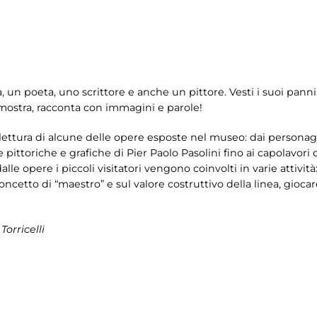
ta, un poeta, uno scrittore e anche un pittore. Vesti i suoi pa
n mostra, racconta con immagini e parole!
ettura di alcune delle opere esposte nel museo: dai personaggi
e pittoriche e grafiche di Pier Paolo Pasolini fino ai capolavori 
alle opere i piccoli visitatori vengono coinvolti in varie attività: 
concetto di “maestro” e sul valore costruttivo della linea, gioca
orricelli