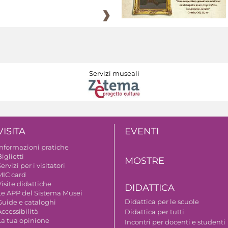
Servizi museali
VISITA
EVENTI
Informazioni pratiche
iglietti
MOSTRE
ervizi per i visitatori
MIC card
isite didattiche
DIDATTICA
Le APP del Sistema Musei
Didattica per le scuole
Guide e cataloghi
ccessibilità
Didattica per tutti
La tua opinione
Incontri per docenti e studenti