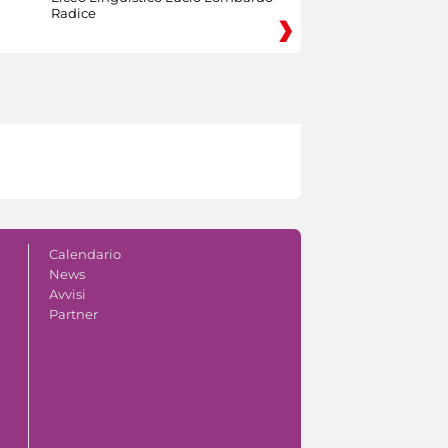
Radice
Calendario
News
Avvisi
Partner