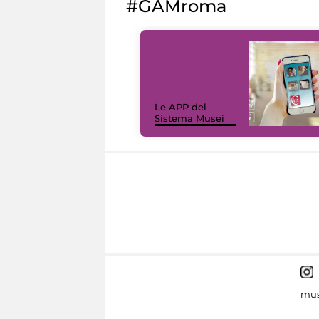
#GAMroma
Le APP del
Sistema Musei
mus