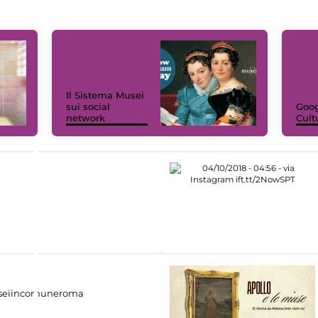
Il Sistema Musei
sui social
Goog
network
Cult
eiincomuneroma