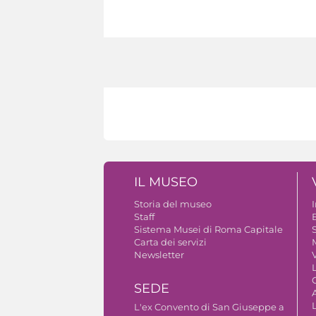
IL MUSEO
Storia del museo
Staff
B
Sistema Musei di Roma Capitale
S
Carta dei servizi
Newsletter
V
SEDE
A
L'ex Convento di San Giuseppe a