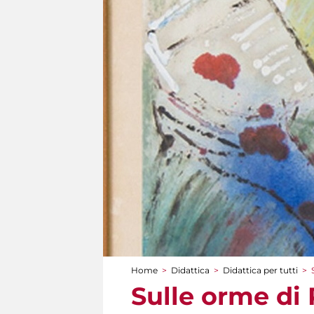
Home
>
Didattica
>
Didattica per tutti
>
Tu sei qui
Sulle orme di 