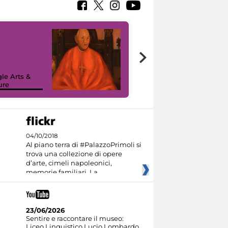
7 nuovi in-
painting tour
sulla piattaforma
le Arts &
Google Arts &
ure
Culture
04/10/2018
Al piano terra di #PalazzoPrimoli si
trova una collezione di opere
d’arte, cimeli napoleonici,
memorie familiari. La
23/06/2026
Sentire e raccontare il museo:
Liceo Linguistico Lucio Lombardo