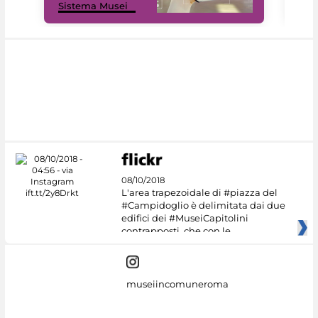
Sistema Musei
net
08/10/2018
L'area trapezoidale di #piazza del
#Campidoglio è delimitata dai due
edifici dei #MuseiCapitolini
contrapposti, che con le
museiincomuneroma