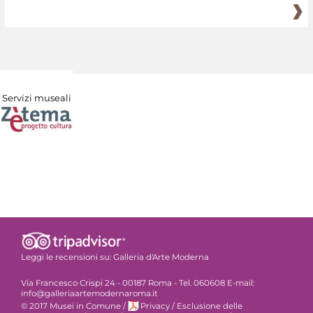
Servizi museali
Leggi le recensioni su:
Galleria d'Arte Moderna
Via Francesco Crispi 24 - 00187 Roma - Tel. 060608 E-mail:
info@galleriaartemodernaroma.it
© 2017 Musei in Comune
/
Privacy
/
Esclusione delle