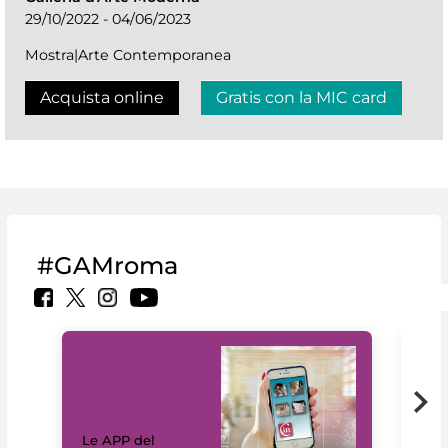
29/10/2022 - 04/06/2023
Mostra|Arte Contemporanea
Acquista online
Gratis con la MIC card
#GAMroma
Il 
Le APP del
Mus