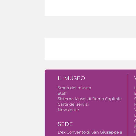
IL MUSEO
Storia del museo
Staff
B
Sistema Musei di Roma Capitale
S
Carta dei servizi
Newsletter
V
SEDE
A
L'ex Convento di San Giuseppe a