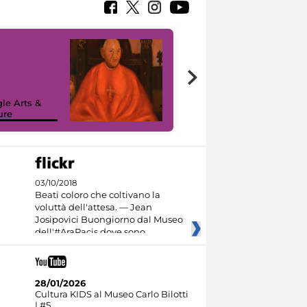
7 nuovi in-
painting tour
sulla piattaforma
le Arts &
Google Arts &
ure
Culture
03/10/2018
Beati coloro che coltivano la
voluttà dell'attesa. — Jean
Josipovici Buongiorno dal Museo
dell'#AraPacis dove sono
28/01/2026
Cultura KIDS al Museo Carlo Bilotti
| #5