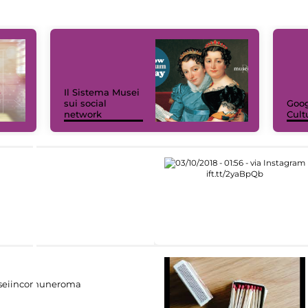
Il Sistema Musei
sui social
Goog
network
Cult
eiincomuneroma