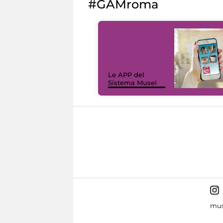
#GAMroma
Le APP del
Sistema Musei
mus