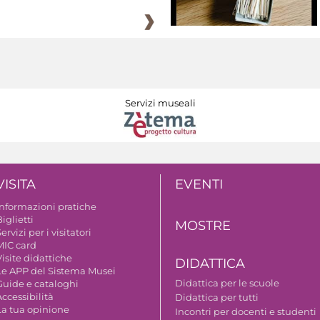
Servizi museali
VISITA
EVENTI
Informazioni pratiche
iglietti
MOSTRE
ervizi per i visitatori
MIC card
isite didattiche
DIDATTICA
Le APP del Sistema Musei
Didattica per le scuole
Guide e cataloghi
ccessibilità
Didattica per tutti
La tua opinione
Incontri per docenti e studenti