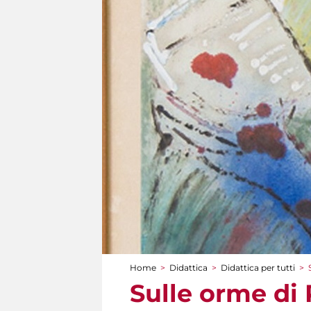
Home
>
Didattica
>
Didattica per tutti
>
Tu sei qui
Sulle orme di 