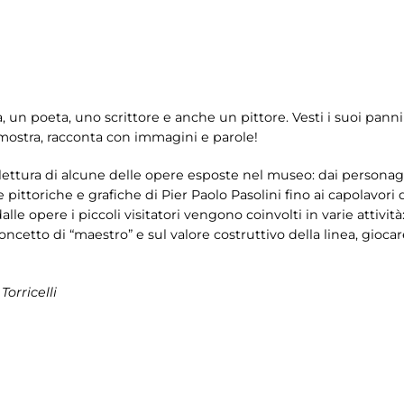
ta, un poeta, uno scrittore e anche un pittore. Vesti i suoi pa
n mostra, racconta con immagini e parole!
ettura di alcune delle opere esposte nel museo: dai personaggi
e pittoriche e grafiche di Pier Paolo Pasolini fino ai capolavori 
alle opere i piccoli visitatori vengono coinvolti in varie attività: 
concetto di “maestro” e sul valore costruttivo della linea, gioca
orricelli