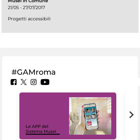
Musei in Comune
21/05 - 27/07/2017
Progetti accessibili
#GAMroma
Il 
Le APP del
Mus
Sistema Musei
net